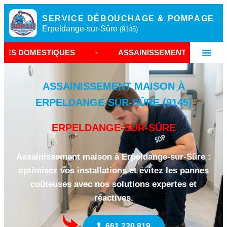
SERVICE DÉBOUCHAGE & POMPAGE
Erpeldange-sur-Sûre
(9145)
QUES
•
ASSAINISSEMENT ERPELDANGE-SUR-SÛRE
ASSAINISSEMENT MAISON À
ERPELDANGE-SUR-SÛRE (9145)
ERPELDANGE-SUR-SÛRE
Assainissement maison à Erpeldange-sur-Sûre :
optimisez vos installations et évitez les pannes
coûteuses avec nos solutions expertes et
réactives.
661 220 819