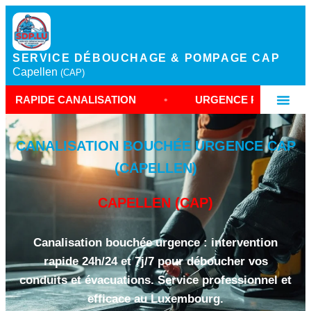
SERVICE DÉBOUCHAGE & POMPAGE CAP
Capellen
(CAP)
NALISATION
•
URGENCE PLOMBERIE LUXEMBOUR
CANALISATION BOUCHÉE URGENCE CAP
(CAPELLEN)
CAPELLEN (CAP)
Canalisation bouchée urgence : intervention
rapide 24h/24 et 7j/7 pour déboucher vos
conduits et évacuations. Service professionnel et
efficace au Luxembourg.