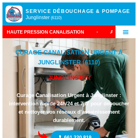
SERVICE DÉBOUCHAGE & POMPAGE
Junglinster
(6110)
SSION CANALISATION
•
ASSAINISSEMENT JUNGLI
CURAGE CANALISATION URGENT À
JUNGLINSTER (6110)
JUNGLINSTER
Curage Canalisation Urgent à Junglinster :
intervention rapide 24h/24 et 7j/7 pour déboucher
et nettoyer vos réseaux d’assainissement
durablement.
661 220 819