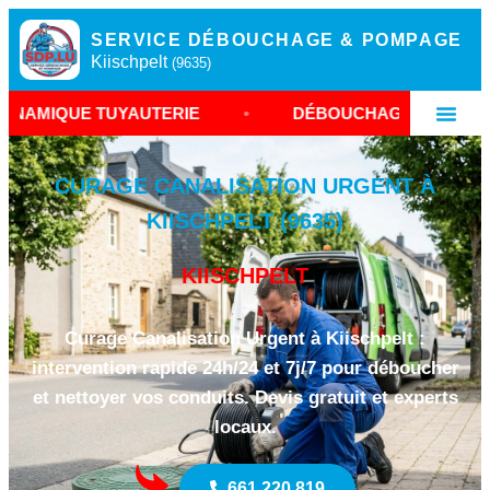
SERVICE DÉBOUCHAGE & POMPAGE
Kiischpelt
(9635)
AUTERIE
•
DÉBOUCHAGE CANALISATION KIISCHPE
CURAGE CANALISATION URGENT À
KIISCHPELT (9635)
KIISCHPELT
Curage Canalisation Urgent à Kiischpelt :
intervention rapide 24h/24 et 7j/7 pour déboucher
et nettoyer vos conduits. Devis gratuit et experts
locaux.
661 220 819