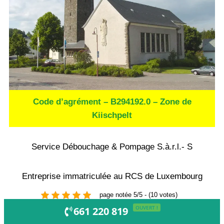
Code d’agrément – B294192.0 – Zone de
Kiischpelt
Service Débouchage & Pompage S.à.r.l.- S
Entreprise immatriculée au RCS de Luxembourg
page notée 5/5 - (10 votes)
OUVERT !
661 220 819
Curage Canalisation Urgent
Nettoyage hydrodynamique tuyauterie