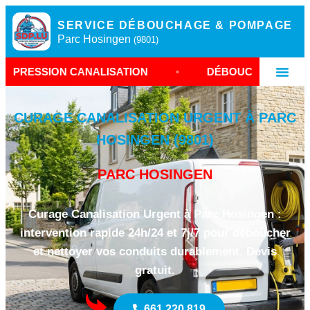
SERVICE DÉBOUCHAGE & POMPAGE
Parc Hosingen
(9801)
ANALISATION
•
DÉBOUCHAGE CANALISATION PA
CURAGE CANALISATION URGENT À PARC
HOSINGEN (9801)
PARC HOSINGEN
Curage Canalisation Urgent à Parc Hosingen :
intervention rapide 24h/24 et 7j/7 pour déboucher
et nettoyer vos conduits durablement. Devis
gratuit.
661 220 819