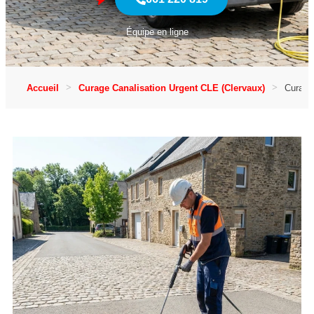
Équipe en ligne
Accueil
Curage Canalisation Urgent CLE (Clervaux)
Curage