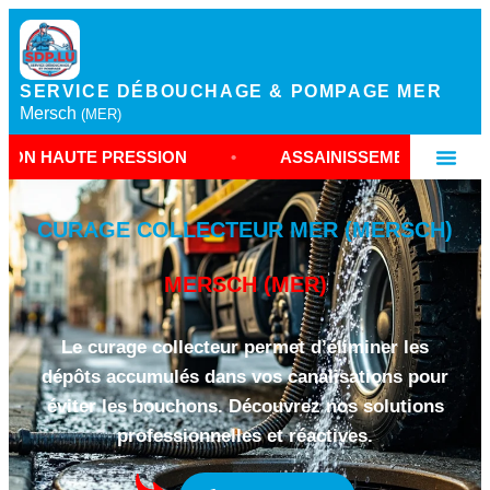
SERVICE DÉBOUCHAGE & POMPAGE MER
Mersch
(MER)
PRESSION
•
ASSAINISSEMENT RÉSEAU MERSCH
CURAGE COLLECTEUR MER (MERSCH)
MERSCH (MER)
Le curage collecteur permet d’éliminer les
dépôts accumulés dans vos canalisations pour
éviter les bouchons. Découvrez nos solutions
professionnelles et réactives.