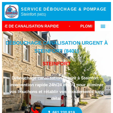
SERVICE DÉBOUCHAGE & POMPAGE
Steinfort
(8401)
SATION RAPIDE
•
PLOMBIER URGENCE STEINFOR
DÉBOUCHAGE CANALISATION URGENT À
STEINFORT (8401)
STEINFORT
Débouchage canalisation urgent à Steinfort :
intervention rapide 24h/24 et 7j/7 pour éliminer
vos bouchons et rétablir vos écoulements sans
délai.
661 220 819