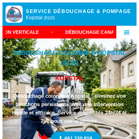
SERVICE DÉBOUCHAGE & POMPAGE
Kopstal
(8110)
LE
•
DÉBOUCHAGE CANALISATION KOPSTAL
•
DÉBOUCHAGE COLONNE À KOPSTAL
(8110)
KOPSTAL
Débouchage colonne à Kopstal : éliminez vos
bouchons persistants avec une intervention
rapide et efficace. Service disponible 24h/24 et
7j/7 pour vos urgences.
661 220 819