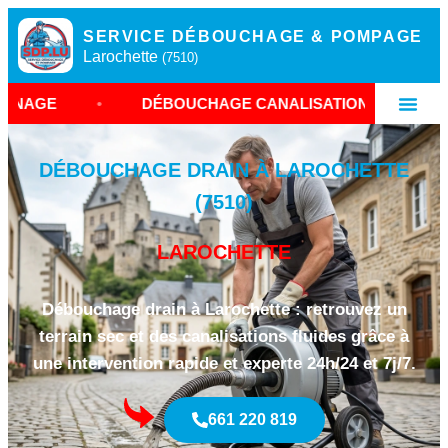
SERVICE DÉBOUCHAGE & POMPAGE
Larochette
(7510)
•
DÉBOUCHAGE CANALISATION LAROCHETTE
•
DÉBOUCHAGE DRAIN À LAROCHETTE
(7510)
LAROCHETTE
Débouchage drain à Larochette : retrouvez un
terrain sec et des canalisations fluides grâce à
une intervention rapide et experte 24h/24 et 7j/7.
661 220 819