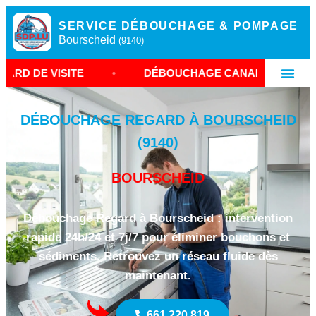
SERVICE DÉBOUCHAGE & POMPAGE
Bourscheid
(9140)
TE
•
DÉBOUCHAGE CANALISATION BOURSCHEID
DÉBOUCHAGE REGARD À BOURSCHEID
(9140)
BOURSCHEID
Débouchage Regard à Bourscheid : intervention
rapide 24h/24 et 7j/7 pour éliminer bouchons et
sédiments. Retrouvez un réseau fluide dès
maintenant.
661 220 819