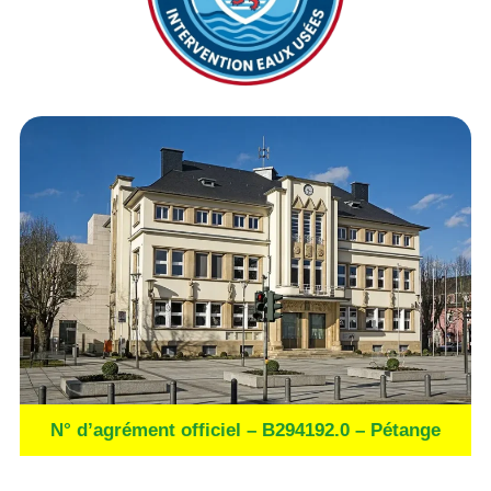
N° d’agrément officiel – B294192.0 – Pétange