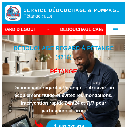
SERVICE DÉBOUCHAGE & POMPAGE
Pétange
(4710)
OUT
•
DÉBOUCHAGE CANALISATION PÉTANGE
DÉBOUCHAGE REGARD À PÉTANGE
(4710)
PÉTANGE
Débouchage regard à Pétange : retrouvez un
écoulement fluide et évitez les inondations.
Intervention rapide 24h/24 et 7j/7 pour
particuliers et pros.
661 220 819