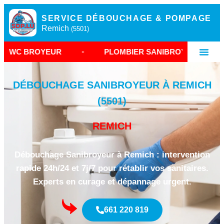
SERVICE DÉBOUCHAGE & POMPAGE
Remich
(5501)
EUR
•
PLOMBIER SANIBROYEUR REMICH
•
DÉBOUCHAGE SANIBROYEUR À REMICH
(5501)
REMICH
Débouchage Sanibroyeur à Remich : intervention
rapide 24h/24 et 7j/7 pour rétablir vos sanitaires.
Experts en curage et dépannage urgent.
661 220 819