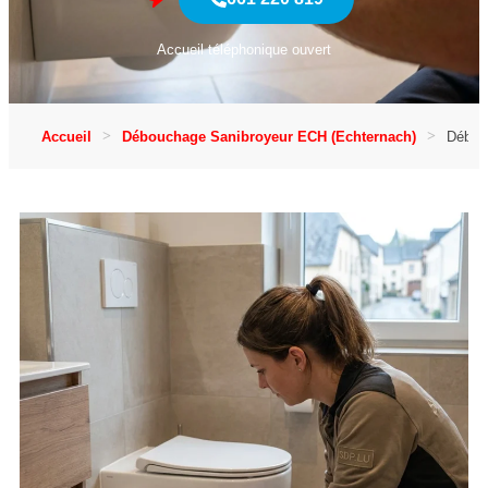
Accueil téléphonique ouvert
Accueil
Débouchage Sanibroyeur ECH (Echternach)
Débou