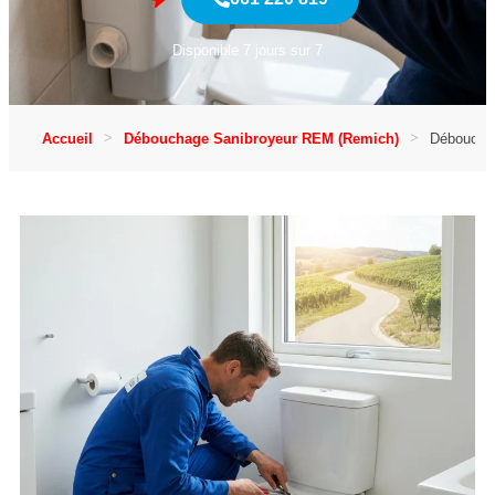
Disponible 7 jours sur 7
Accueil
Débouchage Sanibroyeur REM (Remich)
Débouchag