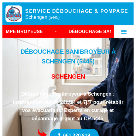
SERVICE DÉBOUCHAGE & POMPAGE
Schengen
(5445)
USE
•
DÉBOUCHAGE SANIBROYEUR À SCHENGEN
DÉBOUCHAGE SANIBROYEUR À
SCHENGEN (5445)
SCHENGEN
Débouchage Sanibroyeur à Schengen :
intervention rapide 24h/24 et 7j/7 pour rétablir
vos évacuations. Experts en curage et
dépannage urgent au CP 5445.
661 220 819