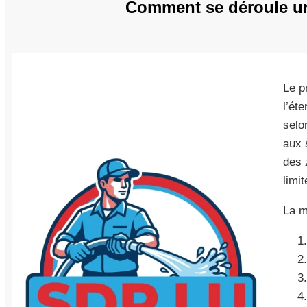
Comment se déroule une
Le p
l’ét
selo
aux 
des 
limit
La m