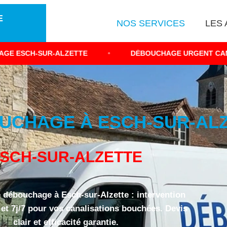
E
NOS SERVICES
LES 
ALZETTE
•
DÉBOUCHAGE URGENT CANALISATION BO
UCHAGE À ESCH-SUR-ALZE
SCH-SUR-ALZETTE
 débouchage à Esch-sur-Alzette : intervention
 et 7j/7 pour vos canalisations bouchées. Devis
clair et efficacité garantie.