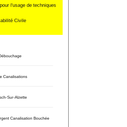
pour l'usage de techniques
ilité Civile
 Débouchage
 Canalisations
ch-Sur-Alzette
gent Canalisation Bouchée