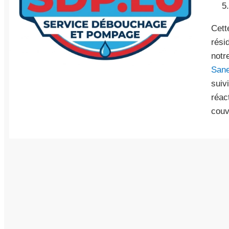
Cett
rési
notr
San
suiv
réac
couv