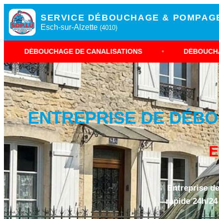
SERVICE DÉBOUCHAGE & POMPAG
Esch-sur-Alzette
(4010)
HAGE DE CANALISATIONS
•
DÉBOUCHAGE ESCH-SUR-
ENTREPRISE DE DÉBO
E
Entreprise de
rapide 24h/24