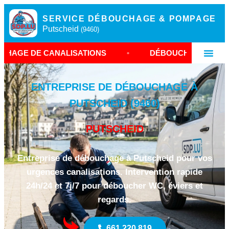
SERVICE DÉBOUCHAGE & POMPAGE
Putscheid
(9460)
ANALISATIONS
•
DÉBOUCHAGE PUTSCHEID
•
ENTREPRISE DE DÉBOUCHAGE À
PUTSCHEID (9460)
PUTSCHEID
Entreprise de débouchage à Putscheid pour vos
urgences canalisations. Intervention rapide
24h/24 et 7j/7 pour déboucher WC, éviers et
regards.
661 220 819