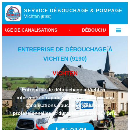
SERVICE DÉBOUCHAGE & POMPAGE
Vichten
(9190)
NALISATIONS
•
DÉBOUCHAGE VICHTEN
•
ENTREPRISE DE DÉBOUCHAGE À
VICHTEN (9190)
VICHTEN
Entreprise de débouchage à Vichten :
intervention rapide 24h/24 et 7j/7 pour vos
canalisations bouchées. Solutions
professionnelles et durables au meilleur prix.
661 220 819