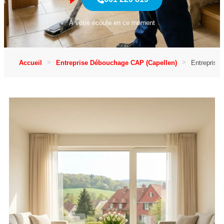
À votre écoute en ce moment
Accueil
Entreprise Débouchage CAP (Capellen)
Entreprise