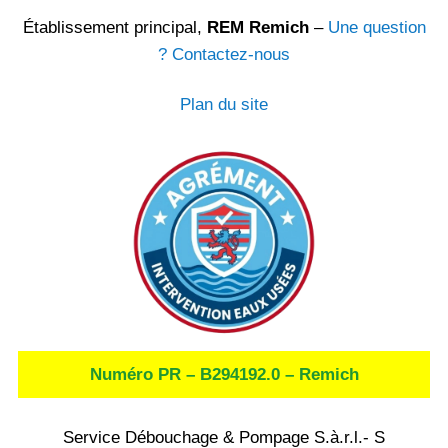
Établissement principal,
REM Remich
–
Une question
? Contactez-nous
Plan du site
Numéro PR – B294192.0 – Remich
Service Débouchage & Pompage S.à.r.l.- S