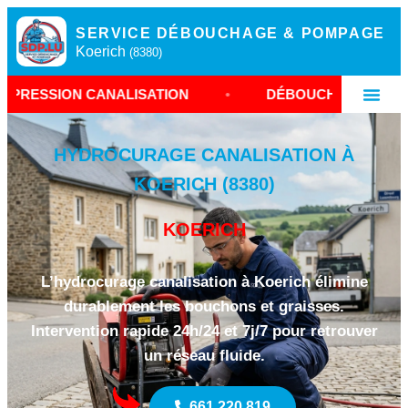
SERVICE DÉBOUCHAGE & POMPAGE
Koerich
(8380)
CANALISATION
•
DÉBOUCHAGE CANALISATION KO
HYDROCURAGE CANALISATION À
KOERICH (8380)
KOERICH
L’hydrocurage canalisation à Koerich élimine
durablement les bouchons et graisses.
Intervention rapide 24h/24 et 7j/7 pour retrouver
un réseau fluide.
661 220 819