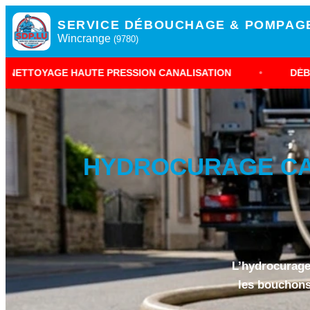
SERVICE DÉBOUCHAGE & POMPAG
Wincrange
(9780)
AUTE PRESSION CANALISATION
•
DÉBOUCHAGE CANA
HYDROCURAGE CAN
L’hydrocurage
les bouchons 