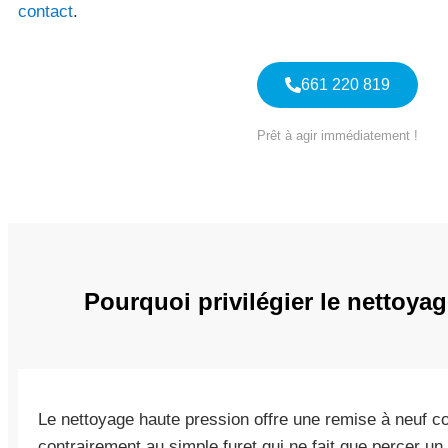
contact
.
661 220 819
Prêt à agir immédiatement !
Pourquoi privilégier le nettoy
Le nettoyage haute pression offre une remise à neuf co
contrairement au simple furet qui ne fait que percer un