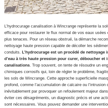
L’hydrocurage canalisation à Wincrange représente la solu
efficace pour restaurer le flux normal de vos eaux usées 
plus tenaces. Pour un réseau obstrué, la démarche recom
nettoyage haute pression capable de décoller les sédim
conduits.
L’hydrocurage est un procédé de nettoyage ind
d’eau à très haute pression pour curer, déboucher et i
canalisations
. Trop souvent, on tente de résoudre un e
chimiques corrosifs qui, loin de régler le problème, fragil
les sols de Wincrange. Cette approche superficielle mas
profond, comme l’accumulation de calcaire ou l’intrusion de
inévitablement par provoquer un refoulement majeur dans 
éviter ces désagréments, un diagnostic précis et une ac
sont nécessaires. Vous pouvez demander une intervention