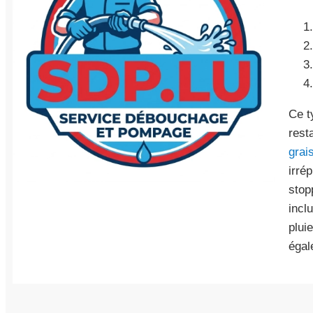
Ce t
rest
grai
irré
stop
incl
plui
égal