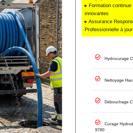
▸ Formation continue 
innovantes
▸ Assurance Responsab
Professionnelle à jour
Hydrocurage Ca
Nettoyage Haut
Débouchage Ca
Curage Hydro
9780