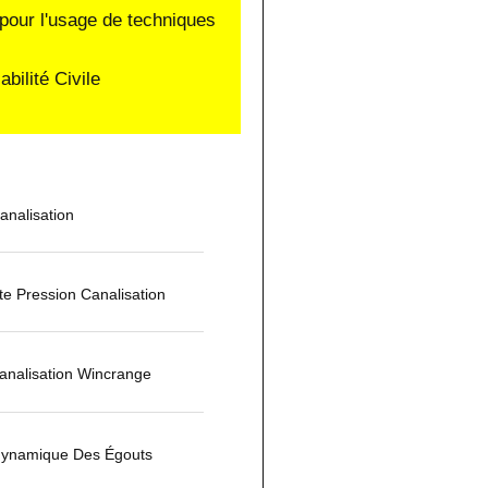
pour l'usage de techniques
ilité Civile
nalisation
e Pression Canalisation
nalisation Wincrange
dynamique Des Égouts