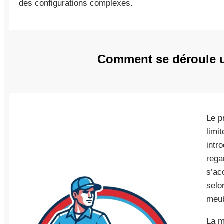
des configurations complexes.
Comment se déroule un
Le p
limi
intr
rega
s’ac
selo
meub
La m