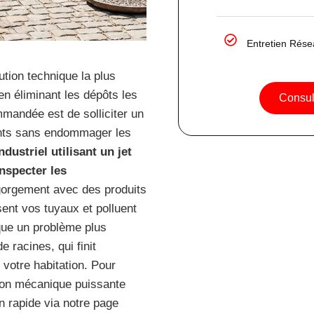
Entretien Rés
tion technique la plus
en éliminant les dépôts les
Consult
mandée est de solliciter un
ents sans endommager les
ustriel utilisant un jet
nspecter les
ngorgement avec des produits
isent vos tuyaux et polluent
que un problème plus
 racines, qui finit
votre habitation. Pour
tion mécanique puissante
 rapide via notre page