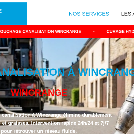
E
NOS SERVICES
LES 
LISATION WINCRANGE
•
CURAGE HYDRODYNAMIQUE D
ALISATION À WINCRANGE
WINCRANGE
 canalisation à Wincrange élimine durablement
et graisses. Intervention rapide 24h/24 et 7j/7
pour retrouver un réseau fluide.