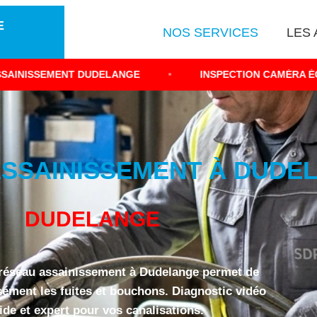
E
NOS SERVICES
LES 
 DUDELANGE
•
INSPECTION CAMÉRA ÉGOUTS 3410
SSAINISSEMENT À DUDEL
DUDELANGE
 réseau assainissement à Dudelange permet de
sément les fuites et bouchons. Diagnostic vidéo
ide et expert pour vos canalisations.