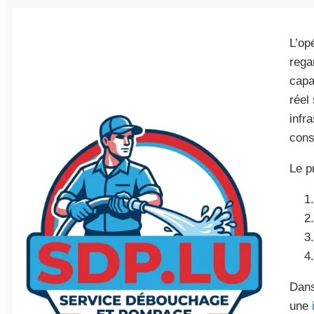
L’op
rega
capa
réel
infr
cons
Le p
Dans
une