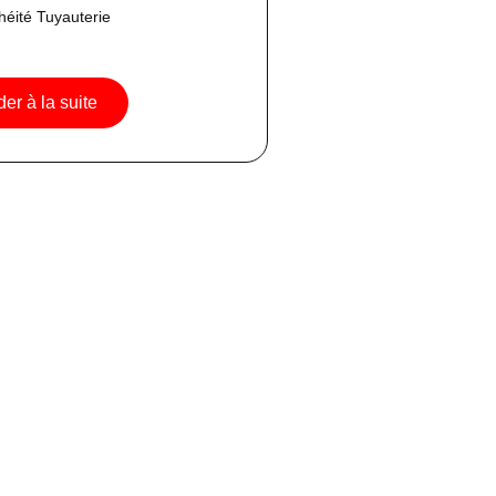
héité Tuyauterie
er à la suite