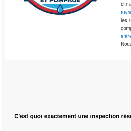
la f
tuya
les 
comp
entr
Nous
C'est quoi exactement une inspection ré