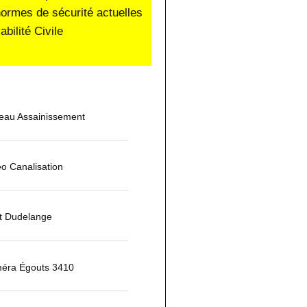
normes de sécurité actuelles
ilité Civile
seau Assainissement
éo Canalisation
t Dudelange
méra Égouts 3410