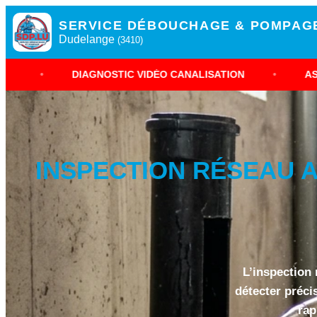
SERVICE DÉBOUCHAGE & POMPAG
Dudelange
(3410)
IAGNOSTIC VIDÉO CANALISATION
•
ASSAINISSEMENT
INSPECTION RÉSEAU A
L’inspection
détecter préci
rap