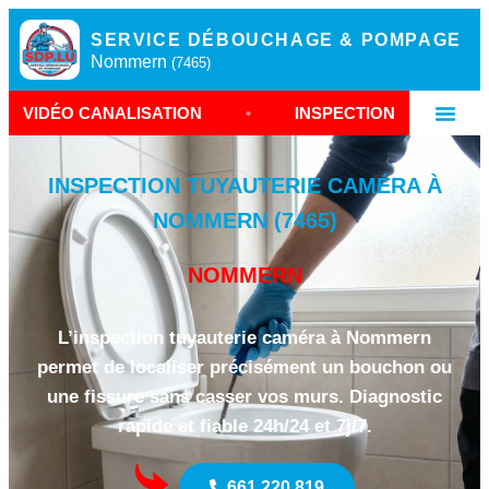
SERVICE DÉBOUCHAGE & POMPAGE
Nommern
(7465)
LISATION
•
INSPECTION CAMÉRA NOMMERN
•
INSPECTION TUYAUTERIE CAMÉRA À
NOMMERN (7465)
NOMMERN
L’inspection tuyauterie caméra à Nommern
permet de localiser précisément un bouchon ou
une fissure sans casser vos murs. Diagnostic
rapide et fiable 24h/24 et 7j/7.
661 220 819