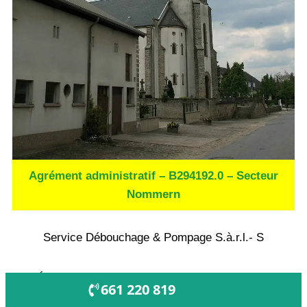
Agrément administratif – B294192.0 – Secteur
Nommern
Service Débouchage & Pompage S.à.r.l.- S
Établissement inscrit au RCS de Luxembourg
OUVERT !
661 220 819
page notée 5/5 - (5 votes)