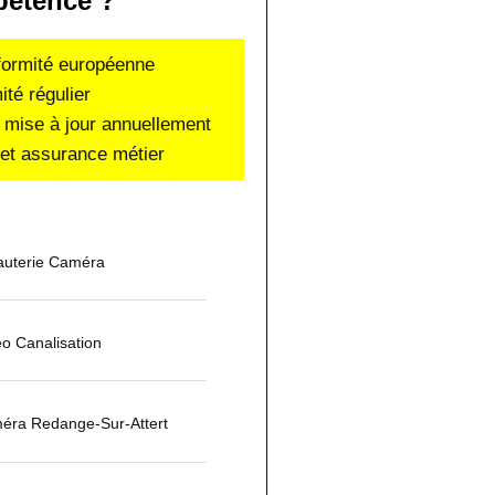
étence ?
nformité européenne
ité régulier
 mise à jour annuellement
e et assurance métier
auterie Caméra
éo Canalisation
méra Redange-Sur-Attert