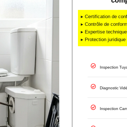
comp
▸ Certification de co
▸ Contrôle de conform
▸ Expertise technique
▸ Protection juridiqu
Inspection Tuy
Diagnostic Vid
Inspection Ca