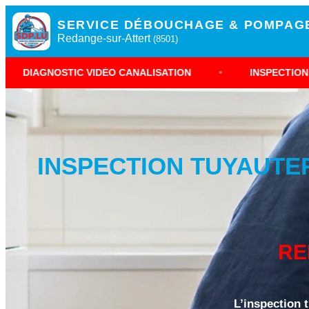
SERVICE DÉBOUCHAGE & POMPAG
Redange-sur-Attert
(8501)
C VIDÉO CANALISATION
•
INSPECTION CAMÉRA REDA
INSPECTION TUYAUTE
RE
L’inspection 