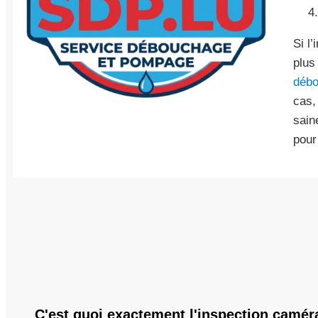
Si l
plus
débo
cas,
sain
pour
C'est quoi exactement l'inspection camér