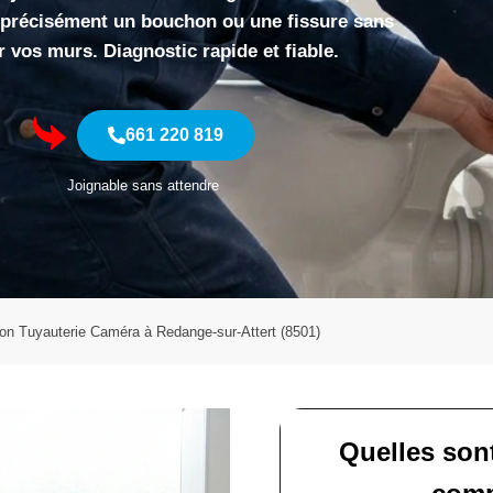
r précisément un bouchon ou une fissure sans
 vos murs. Diagnostic rapide et fiable.
661 220 819
Joignable sans attendre
ion Tuyauterie Caméra à Redange-sur-Attert (8501)
Quelles son