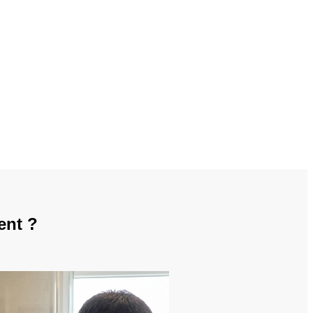
ent ?