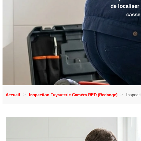
de localise
casser
Accueil
Inspection Tuyauterie Caméra RED (Redange)
Inspect