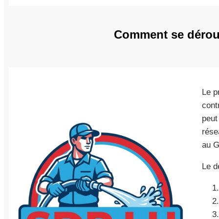
Comment se déroule
Le p
cont
peut
rése
au G
Le d