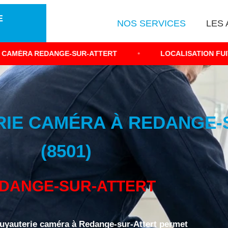
E
NOS SERVICES
LES 
NGE-SUR-ATTERT
•
LOCALISATION FUITE CANALISATI
RIE CAMÉRA À REDANGE-
(8501)
DANGE-SUR-ATTERT
tuyauterie caméra à Redange-sur-Attert permet