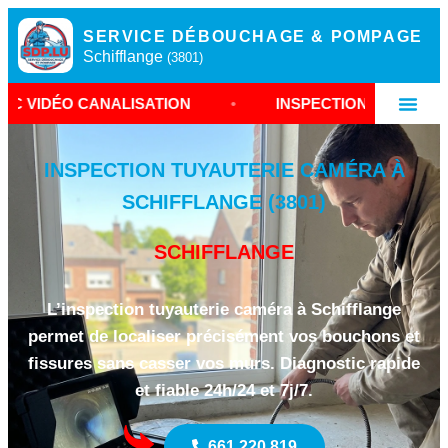
SERVICE DÉBOUCHAGE & POMPAGE
Schifflange
(3801)
NALISATION
•
INSPECTION CAMÉRA SCHIFFLANGE
INSPECTION TUYAUTERIE CAMÉRA À
SCHIFFLANGE (3801)
SCHIFFLANGE
L’inspection tuyauterie caméra à Schifflange
permet de localiser précisément vos bouchons et
fissures sans casser vos murs. Diagnostic rapide
et fiable 24h/24 et 7j/7.
661 220 819