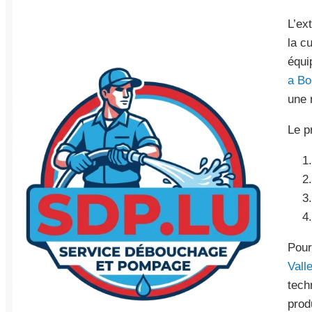
L’ex
la c
équi
a Bo
une 
Le p
Pour
Vall
tech
prod