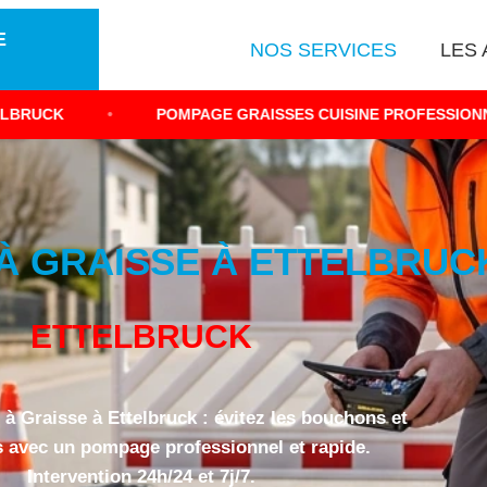
E
NOS SERVICES
LES 
POMPAGE GRAISSES CUISINE PROFESSIONNELLE
•
 GRAISSE À ETTELBRUCK
ETTELBRUCK
à Graisse à Ettelbruck : évitez les bouchons et
s avec un pompage professionnel et rapide.
Intervention 24h/24 et 7j/7.