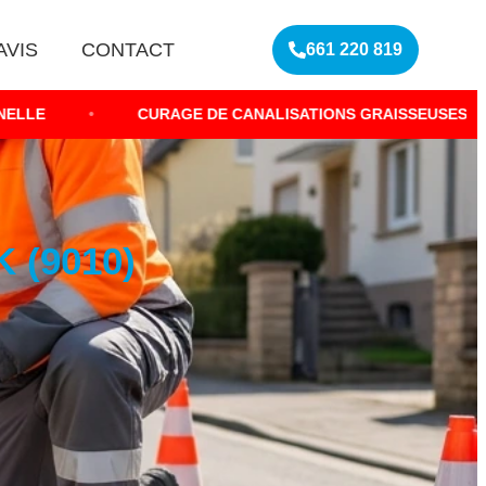
AVIS
CONTACT
661 220 819
CURAGE DE CANALISATIONS GRAISSEUSES
•
NETT
 (9010)