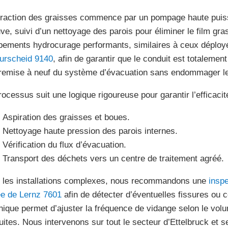
traction des graisses commence par un pompage haute puiss
uve, suivi d’un nettoyage des parois pour éliminer le film gra
pements hydrocurage performants, similaires à ceux déplo
urscheid 9140
, afin de garantir que le conduit est totalemen
remise à neuf du système d’évacuation sans endommager le
rocessus suit une logique rigoureuse pour garantir l’efficacit
Aspiration des graisses et boues.
Nettoyage haute pression des parois internes.
Vérification du flux d’évacuation.
Transport des déchets vers un centre de traitement agréé.
 les installations complexes, nous recommandons une
inspe
ee de Lernz 7601
afin de détecter d’éventuelles fissures ou 
nique permet d’ajuster la fréquence de vidange selon le vol
uites. Nous intervenons sur tout le secteur d’Ettelbruck et 