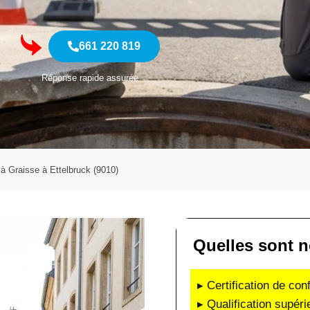
661 220 819
Réponse rapide assurée
à Graisse à Ettelbruck (9010)
Quelles sont n
▸ Certification de co
▸ Qualification supéri