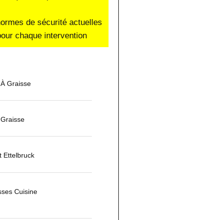
normes de sécurité actuelles
our chaque intervention
 À Graisse
 Graisse
 Ettelbruck
ses Cuisine