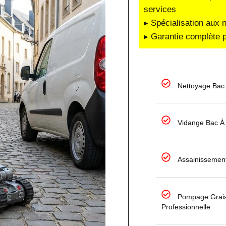
services
▸ Spécialisation aux 
▸ Garantie complète p
Nettoyage Bac
Vidange Bac À
Assainissement
Pompage Grais
Professionnelle