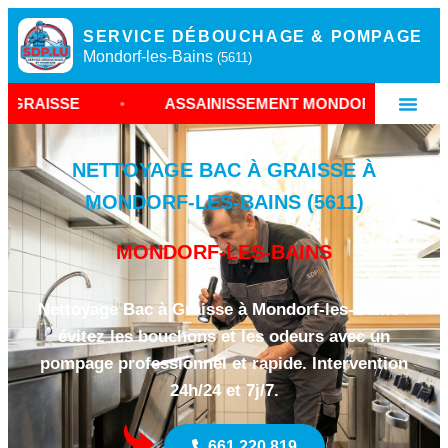
SERVICE DÉBOUCHAGE & POMPAGE
Mondorf-les-Bains
(5611)
•
ASSAINISSEMENT MONDORF-LES-BAINS
•
NETTOYAGE BAC À GRAISSE À
MONDORF-LES-BAINS (5611)
MONDORF-LES-BAINS
Nettoyage Bac à Graisse à Mondorf-les-Bains :
évitez les bouchons et les odeurs avec un
pompage professionnel et rapide. Intervention
24h/24 et 7j/7.
661 220 819