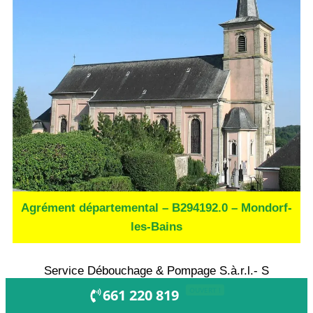
Agrément départemental – B294192.0 – Mondorf-
les-Bains
Service Débouchage & Pompage S.à.r.l.- S
OUVERT !
661 220 819
Établissement inscrit au RCS de Luxembourg