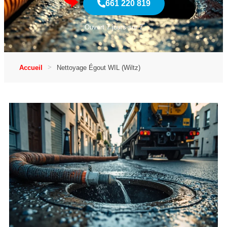
661 220 819
Ouvert 7 jours sur 7
Accueil
Nettoyage Égout WIL (Wiltz)