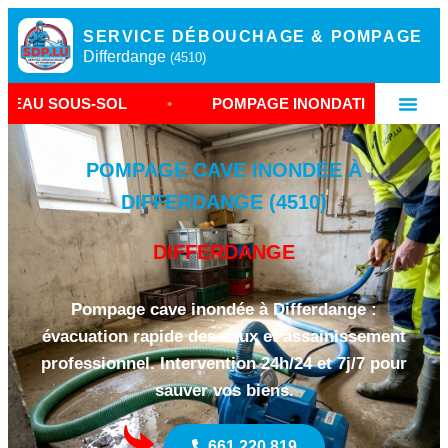
SERVICE DÉBOUCHAGE & POMPAGE
Differdange
(4510)
-SOL
•
POMPAGE INONDATION DIFFERDANGE
•
POMPAGE CAVE INONDÉE À
DIFFERDANGE (4510)
DIFFERDANGE
Pompage cave inondée à Differdange :
évacuation rapide des eaux et assainissement
professionnel. Intervention 24h/24 et 7j/7 pour
sauver vos biens.
661 220 819