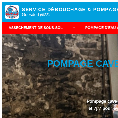
SERVICE DÉBOUCHAGE & POMPAG
Goesdorf
(9655)
MENT DE SOUS-SOL
•
POMPAGE D'EAU À GOESDORF
POMPAGE CAVE
Pompage cave i
et 7j/7 pour é