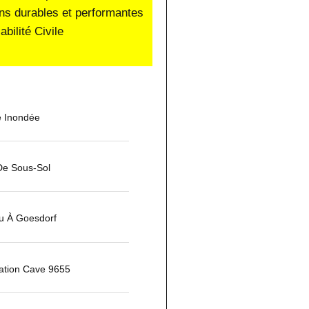
ons durables et performantes
ilité Civile
 Inondée
e Sous-Sol
u À Goesdorf
ation Cave 9655