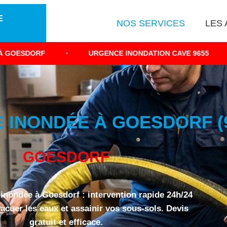
E
NOS SERVICES
LES 
•
URGENCE INONDATION CAVE 9655
•
ÉVACUA
 INONDÉE À GOESDORF (9
GOESDORF
nondée à Goesdorf : intervention rapide 24h/24
vacuer les eaux et assainir vos sous-sols. Devis
gratuit et efficace.