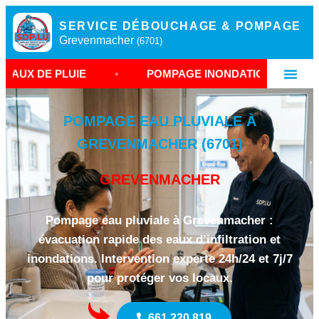
SERVICE DÉBOUCHAGE & POMPAGE
Grevenmacher
(6701)
UIE
•
POMPAGE INONDATION GREVENMACHER
POMPAGE EAU PLUVIALE À
GREVENMACHER (6701)
GREVENMACHER
Pompage eau pluviale à Grevenmacher :
évacuation rapide des eaux d’infiltration et
inondations. Intervention experte 24h/24 et 7j/7
pour protéger vos locaux.
661 220 819