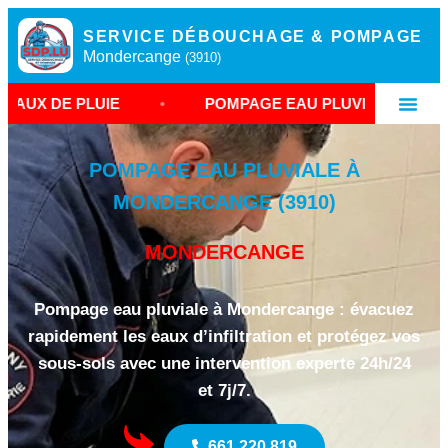
SERVICE DÉBOUCHAGE & POMPAGE
Mondercange
(3910)
LUIE
•
POMPAGE EAU PLUVIALE MONDERCANGE
POMPAGE EAU PLUVIALE À
MONDERCANGE (3910)
MONDERCANGE
Pompage eau pluviale à Mondercange : évacuez
rapidement les eaux d’infiltration et protégez vos
sous-sols avec une intervention experte 24h/24
et 7j/7.
661 220 819