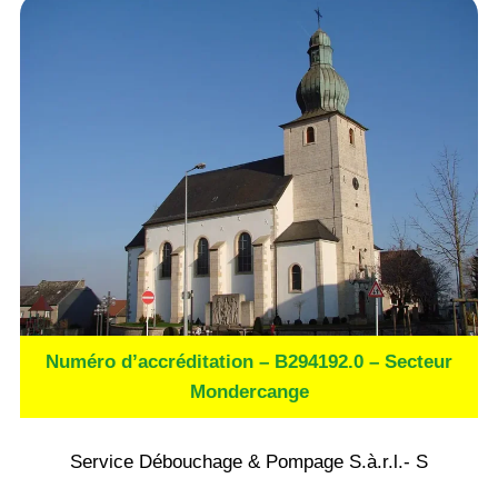
Numéro d’accréditation – B294192.0 – Secteur
Mondercange
Service Débouchage & Pompage S.à.r.l.- S