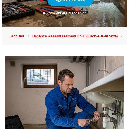
À votre entière disposition
Accueil
Urgence Assainissement ESC (Esch-sur-Alzette)
U