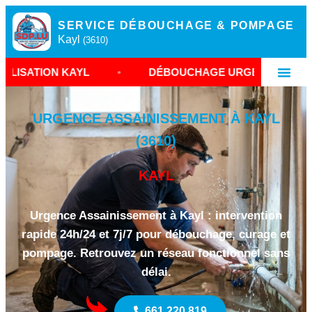
SERVICE DÉBOUCHAGE & POMPAGE
Kayl
(3610)
YL
•
DÉBOUCHAGE URGENT LUXEMBOURG
•
URGENCE ASSAINISSEMENT À KAYL
(3610)
KAYL
Urgence Assainissement à Kayl : intervention
rapide 24h/24 et 7j/7 pour débouchage, curage et
pompage. Retrouvez un réseau fonctionnel sans
délai.
661 220 819