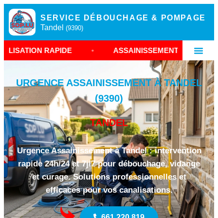
SERVICE DÉBOUCHAGE & POMPAGE
Tandel
(9390)
APIDE
•
ASSAINISSEMENT TANDEL 9390
•
URGENCE ASSAINISSEMENT À TANDEL
(9390)
TANDEL
Urgence Assainissement à Tandel : intervention
rapide 24h/24 et 7j/7 pour débouchage, vidange
et curage. Solutions professionnelles et
efficaces pour vos canalisations.
661 220 819