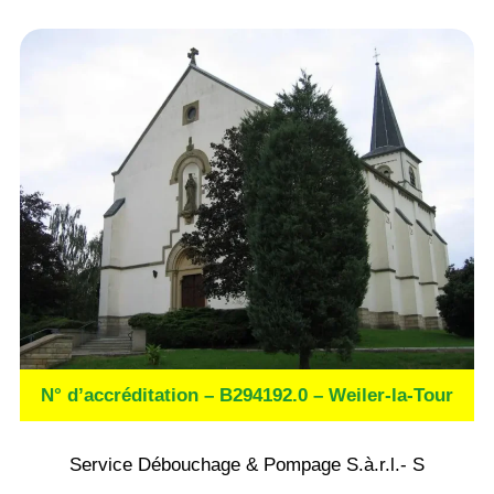
N° d’accréditation – B294192.0 – Weiler-la-Tour
Service Débouchage & Pompage S.à.r.l.- S