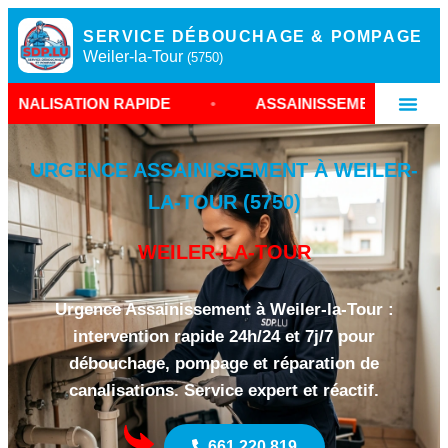
SERVICE DÉBOUCHAGE & POMPAGE
Weiler-la-Tour
(5750)
N RAPIDE
•
ASSAINISSEMENT WEILER-LA-TOUR
URGENCE ASSAINISSEMENT À WEILER-
LA-TOUR (5750)
WEILER-LA-TOUR
Urgence Assainissement à Weiler-la-Tour :
intervention rapide 24h/24 et 7j/7 pour
débouchage, pompage et réparation de
canalisations. Service expert et réactif.
661 220 819