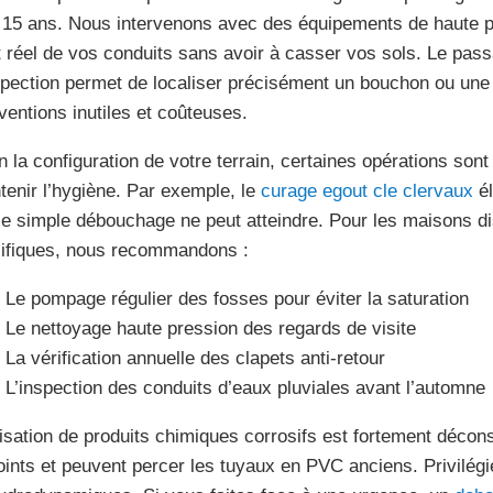
 15 ans. Nous intervenons avec des équipements de haute pr
at réel de vos conduits sans avoir à casser vos sols. Le pa
spection permet de localiser précisément un bouchon ou une f
rventions inutiles et coûteuses.
n la configuration de votre terrain, certaines opérations son
tenir l’hygiène. Par exemple, le
curage egout cle clervaux
él
le simple débouchage ne peut atteindre. Pour les maisons dis
ifiques, nous recommandons :
Le pompage régulier des fosses pour éviter la saturation
Le nettoyage haute pression des regards de visite
La vérification annuelle des clapets anti-retour
L’inspection des conduits d’eaux pluviales avant l’automne
ilisation de produits chimiques corrosifs est fortement déco
joints et peuvent percer les tuyaux en PVC anciens. Privilé