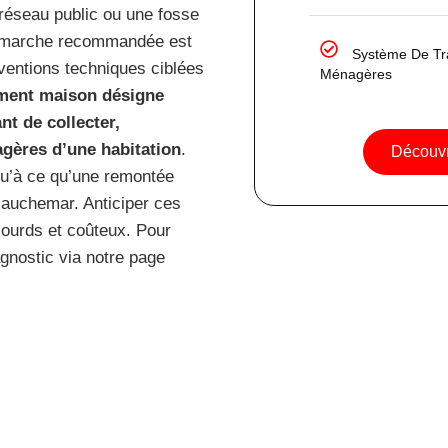
réseau public ou une fosse
 démarche recommandée est
Système De Tr
rventions techniques ciblées
Ménagères
ement maison désigne
t de collecter,
agères d’une habitation
.
Découvr
squ’à ce qu’une remontée
cauchemar. Anticiper ces
lourds et coûteux. Pour
gnostic via notre page