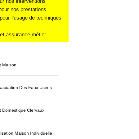
ur nos interventions
pour nos prestations
pour l'usage de techniques
e et assurance métier
t Maison
'évacuation Des Eaux Usées
t Domestique Clervaux
isation Maison Individuelle