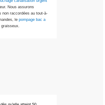
uchage canalisation urgent
rieur. Nous assurons
s non raccordées au tout-à-
rmandes, le
pompage bac a
 graisseux.
dès qu'elle atteint 50