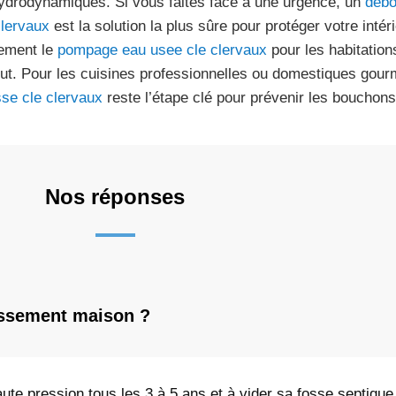
ydrodynamiques. Si vous faites face à une urgence, un
debo
clervaux
est la solution la plus sûre pour protéger votre inté
ement le
pompage eau usee cle clervaux
pour les habitation
out. Pour les cuisines professionnelles ou domestiques gou
sse cle clervaux
reste l’étape clé pour prévenir les bouchons
Nos réponses
nissement maison ?
ute pression tous les 3 à 5 ans et à vider sa fosse septique 