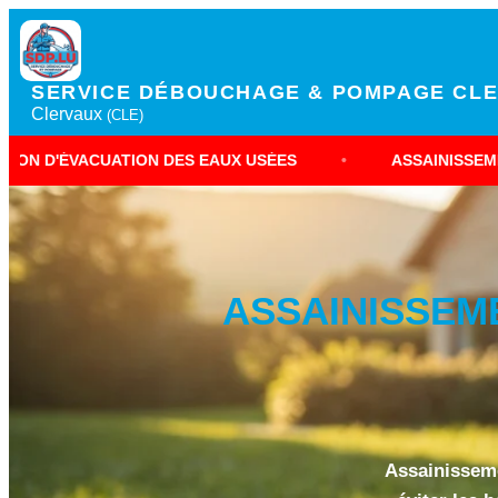
SERVICE DÉBOUCHAGE & POMPAGE CL
Clervaux
(CLE)
ION DES EAUX USÉES
•
ASSAINISSEMENT DOMESTIQU
ASSAINISSEM
Assainisseme