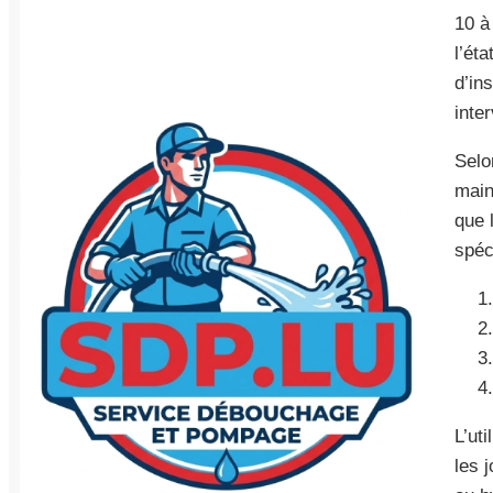
10 à
l’ét
d’in
inte
Selo
main
que 
spéc
L’ut
les 