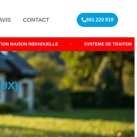
AVIS
CONTACT
661 220 819
VIDUELLE
•
SYSTÈME DE TRAITEMENT DES EAUX MÉ
UX)