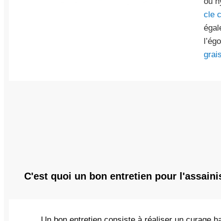
ou h
cle 
égal
l’ég
grai
C'est quoi un bon entretien pour l'assai
Un bon entretien consiste à réaliser un curage ha