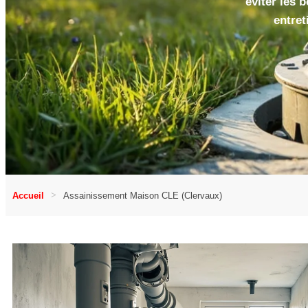
éviter les 
entret
Accueil
Assainissement Maison CLE (Clervaux)