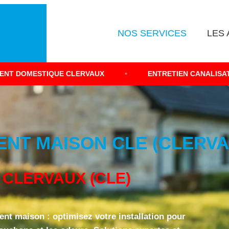
NOS SERVICES
LES 
E
E CLERVAUX
•
ENTRETIEN CANALISATION MAISON INDI
ENT MAISON CLE (CLERVA
CLERVAUX (CLE)
nt maison : optimisez votre installation pour