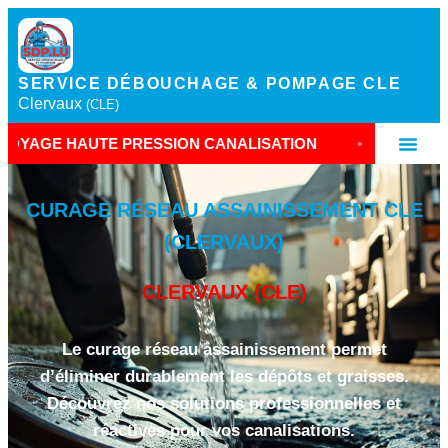
SERVICE DÉBOUCHAGE & POMPAGE CLE
Clervaux
(CLE)
UTE PRESSION CANALISATION
•
ASSAINISSEMENT
CURAGE RÉSEAU ASSAINISSEMENT CLE
(CLERVAUX)
CLERVAUX (CLE)
Le curage réseau assainissement permet
d’éliminer durablement les dépôts et graisses.
Découvrez nos solutions professionnelles et
réactives pour vos canalisations.