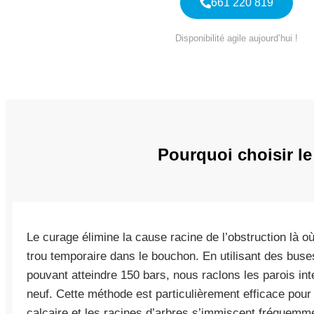
661 220 819
Disponibilité agile aujourd’hui !
Pourquoi choisir l
Le curage élimine la cause racine de l’obstruction là o
trou temporaire dans le bouchon. En utilisant des buse
pouvant atteindre 150 bars, nous raclons les parois in
neuf. Cette méthode est particulièrement efficace pour
calcaire et les racines d’arbres s’immiscent fréquemme