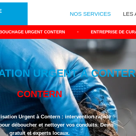
E
NOS SERVICES
LES 
ENT CONTERN
•
ENTREPRISE DE CURAGE HAUTE PR
TION URGENT À CONTERN
CONTERN
isation Urgent à Contern : intervention rapide
 pour déboucher et nettoyer vos conduits. Devis
gratuit et experts locaux.