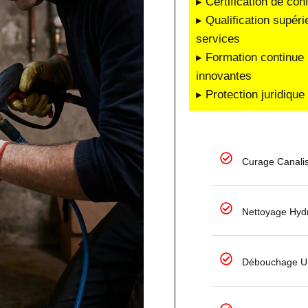
▸ Certification de co
▸ Qualification supéri
services
▸ Formation continue 
innovantes
▸ Protection juridiqu
Curage Canalis
Nettoyage Hyd
Débouchage Ur