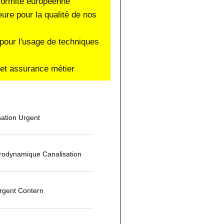
nformité européenne
eure pour la qualité de nos
pour l'usage de techniques
e et assurance métier
ation Urgent
rodynamique Canalisation
gent Contern