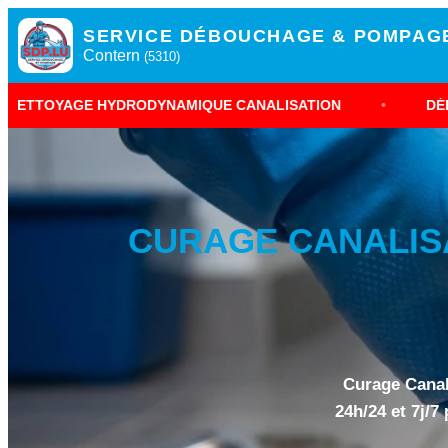
SERVICE DÉBOUCHAGE & POMPAG
Contern
(5310)
YDRODYNAMIQUE CANALISATION
•
DÉBOUCHAGE URG
CURAGE CANALISA
Curage Canal
24h/24 et 7j/7