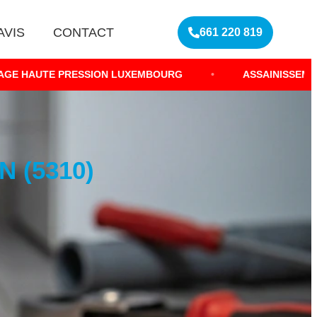
AVIS
CONTACT
661 220 819
ESSION LUXEMBOURG
•
ASSAINISSEMENT RÉSEAU EAU
 (5310)