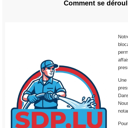
Comment se déroule
Notr
bloc
perme
affa
pres
Une 
pres
Dans
Nous
nota
Pour