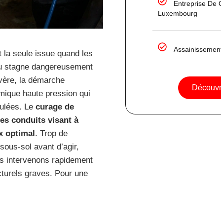
Entreprise De 
Luxembourg
Assainissemen
 la seule issue quand les
au stagne dangereusement
vère, la démarche
Découvri
ique haute pression qui
mulées. Le
curage de
es conduits visant à
x optimal
. Trop de
sous-sol avant d’agir,
us intervenons rapidement
turels graves. Pour une