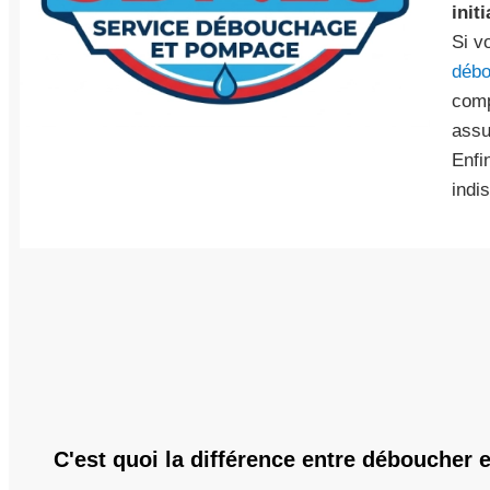
initi
Si v
débo
comp
assu
Enfi
indi
C'est quoi la différence entre déboucher e