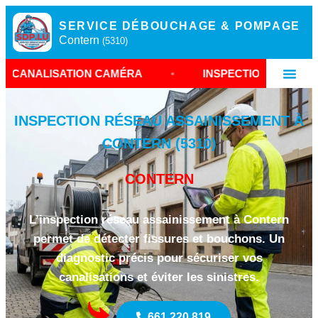
SERVICE DÉBOUCHAGE & POMPAGE
Contern
(5310)
ION CAMÉRA
•
INSPECTION ASSAINISSEMENT CON
INSPECTION RÉSEAU ASSAINISSEMENT À
CONTERN (5310)
CONTERN
L’inspection réseau assainissement à Contern
permet de détecter fissures et bouchons. Un
diagnostic précis pour sécuriser vos
canalisations et éviter les sinistres.
661 220 819