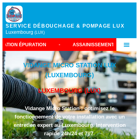
SERVICE DÉBOUCHAGE & POMPAGE LUX
Luxembourg
(LUX)
RATION
•
ASSAINISSEMENT AUTONOME LUXEMBO
VIDANGE MICRO STATION LUX
(LUXEMBOURG)
LUXEMBOURG (LUX)
Vidange Micro Station : optimisez le
fonctionnement de votre installation avec un
entretien expert au Luxembourg. Intervention
rapide 24h/24 et 7j/7.