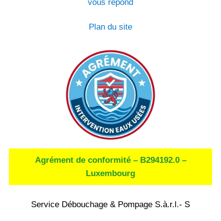
vous répond
Plan du site
Agrément de conformité – B294192.0 –
Luxembourg
Service Débouchage & Pompage S.à.r.l.- S