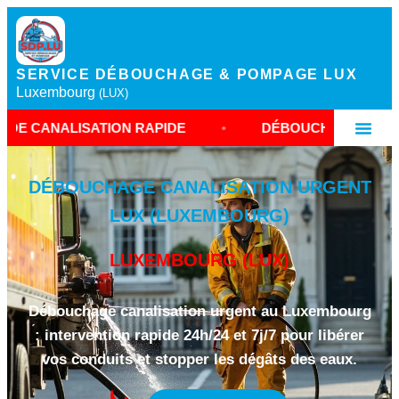
SERVICE DÉBOUCHAGE & POMPAGE LUX
Luxembourg
(LUX)
TION RAPIDE
•
DÉBOUCHAGE URGENCE LUXEMB
DÉBOUCHAGE CANALISATION URGENT
LUX (LUXEMBOURG)
LUXEMBOURG (LUX)
Débouchage canalisation urgent au Luxembourg
: intervention rapide 24h/24 et 7j/7 pour libérer
vos conduits et stopper les dégâts des eaux.