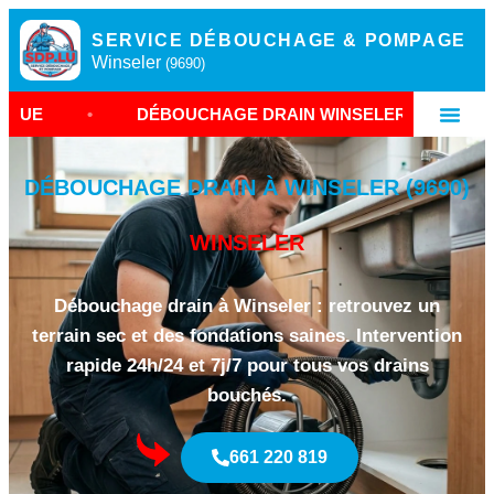
SERVICE DÉBOUCHAGE & POMPAGE
Winseler
(9690)
DÉBOUCHAGE DRAIN WINSELER
•
ENTREPRISE 
DÉBOUCHAGE DRAIN À WINSELER (9690)
WINSELER
Débouchage drain à Winseler : retrouvez un
terrain sec et des fondations saines. Intervention
rapide 24h/24 et 7j/7 pour tous vos drains
bouchés.
661 220 819