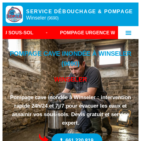
SERVICE DÉBOUCHAGE & POMPAGE
Winseler
(9690)
L
•
POMPAGE URGENCE WINSELER
•
ENT
POMPAGE CAVE INONDÉE À WINSELER
(9690)
WINSELER
Pompage cave inondée à Winseler : intervention
rapide 24h/24 et 7j/7 pour évacuer les eaux et
assainir vos sous-sols. Devis gratuit et service
expert.
661 220 819