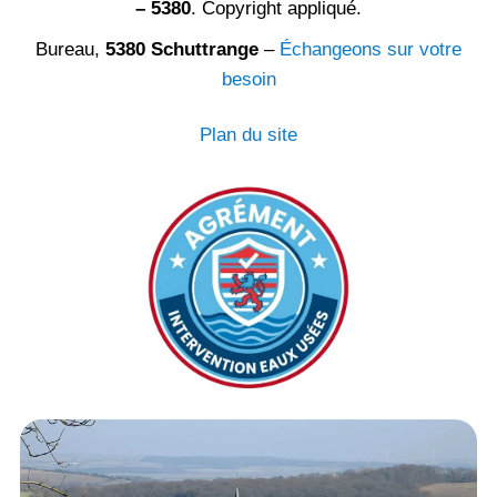
– 5380
. Copyright appliqué.
Bureau,
5380 Schuttrange
–
Échangeons sur votre
besoin
Plan du site