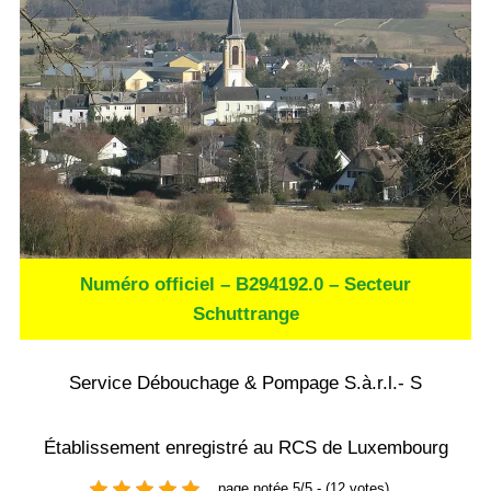
Numéro officiel – B294192.0 – Secteur
Schuttrange
Service Débouchage & Pompage S.à.r.l.- S
Établissement enregistré au RCS de Luxembourg
page notée 5/5 - (12 votes)