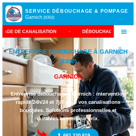
SERVICE DÉBOUCHAGE & POMPAGE
Garnich
(8350)
NALISATION
•
DÉBOUCHAGE À GARNICH
•
ENTREPRISE DÉBOUCHAGE À GARNICH
(8350)
GARNICH
Entreprise débouchage à Garnich : intervention
rapide 24h/24 et 7j/7 pour vos canalisations
bouchées. Solutions professionnelles et
durables au meilleur prix.
661 220 819