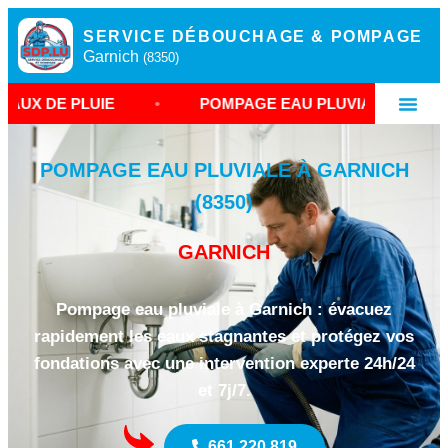
SERVICE DÉBOUCHAGE & POMPAGE
Garnich
(8350)
IE
•
POMPAGE EAU PLUVIALE GARNICH
•
POMPAGE EAU PLUVIALE À GARNICH
(8350)
GARNICH
Pompage eau pluviale à Garnich : évacuez
rapidement les eaux stagnantes et protégez vos
fondations avec une intervention experte 24h/24
et 7j/7.
661 220 819