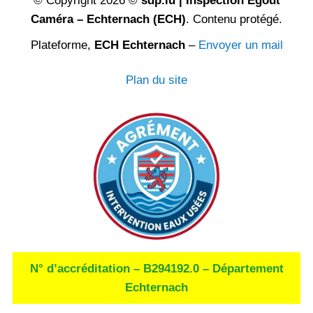
© Copyright 2026 ©
sdp.lu | Inspection Égout
Caméra – Echternach (ECH)
. Contenu protégé.
Plateforme,
ECH Echternach
–
Envoyer un mail
Plan du site
N° d’accréditation – B294192.0 – Département
Echternach