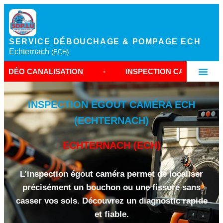
SERVICE DÉBOUCHAGE & POMPAGE ECH
Echternach
(ECH)
ALISATION
•
INSPECTION CAMÉRA ECHTERNACH
INSPECTION ÉGOUT CAMÉRA ECH
(ECHTERNACH)
ECHTERNACH (ECH)
L’inspection égout caméra permet de localiser
précisément un bouchon ou une fissure sans
casser vos sols. Découvrez un diagnostic rapide
et fiable.