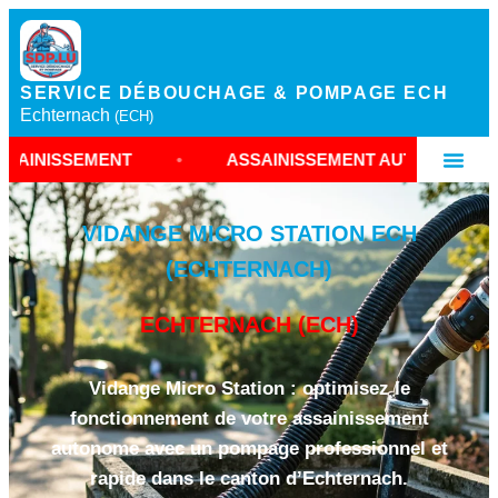
SERVICE DÉBOUCHAGE & POMPAGE ECH
Echternach
(ECH)
MENT
•
ASSAINISSEMENT AUTONOME ECHTERNAC
VIDANGE MICRO STATION ECH
(ECHTERNACH)
ECHTERNACH (ECH)
Vidange Micro Station : optimisez le
fonctionnement de votre assainissement
autonome avec un pompage professionnel et
rapide dans le canton d’Echternach.