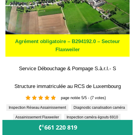
Agrément obligatoire – B294192.0 – Secteur
Flaxweiler
Service Débouchage & Pompage S.à.r.l.- S
Structure immatriculée au RCS de Luxembourg
page notée 5/5 - (7 votes)
Inspection Réseau Assainissement
Diagnostic canalisation caméra
Assainissement Flaxweiler
Inspection caméra égouts 6910
OUVERT !
661 220 819
Contrôle étanchéité tuyauterie