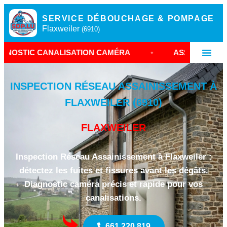
SERVICE DÉBOUCHAGE & POMPAGE
Flaxweiler
(6910)
ALISATION CAMÉRA
•
ASSAINISSEMENT FLAXWEI
INSPECTION RÉSEAU ASSAINISSEMENT À
FLAXWEILER (6910)
FLAXWEILER
Inspection Réseau Assainissement à Flaxweiler :
détectez les fuites et fissures avant les dégâts.
Diagnostic caméra précis et rapide pour vos
canalisations.
661 220 819