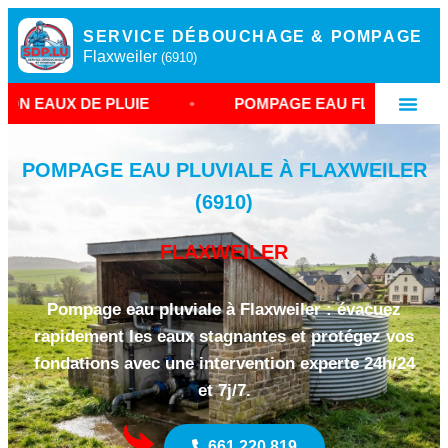
SERVICE DÉBOUCHAGE & POMPAGE
Flaxweiler
(6910)
DE PLUIE
•
POMPAGE EAU FLAXWEILER
•
POMPAGE EAU PLUVIALE À FLAXWEILER
(6910)
FLAXWEILER
Pompage eau pluviale à Flaxweiler : évacuez
rapidement les eaux stagnantes et protégez vos
fondations avec une intervention experte 24h/24
et 7j/7.
661 220 819