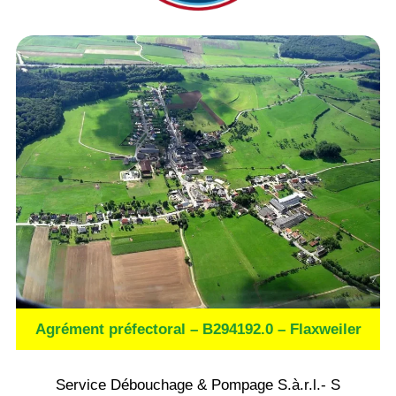
Agrément préfectoral – B294192.0 – Flaxweiler
Service Débouchage & Pompage S.à.r.l.- S